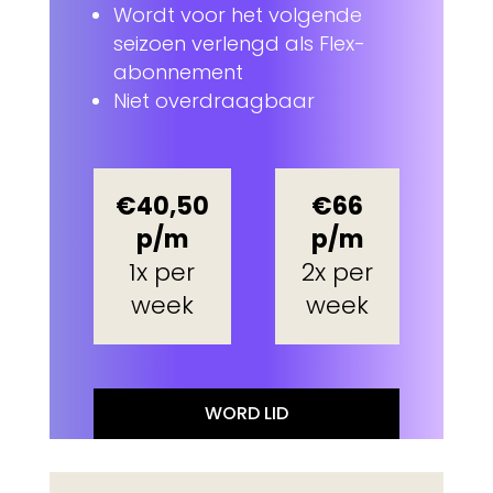
Wordt voor het volgende
seizoen verlengd als Flex-
abonnement
Niet overdraagbaar
€40,50
€66
p/m
p/m
1x per
2x per
week
week
WORD LID