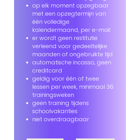
op elk moment opzegbaar
met een opzegtermijn van
één volledige
kalendermaand, per e-mail
er wordt geen restitutie
verleend voor gedeeltelijke
maanden of ongebruikte tijd
automatische incasso, geen
creditcard
geldig voor één of twee
lessen per week, minimaal 36
trainingsweken
geen training tijdens
schoolvakanties
niet overdraagbaar