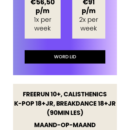
€56,50
€91
p/m
p/m
1x per
2x per
week
week
WORD LID
FREERUN 10+, CALISTHENICS
K-POP 18+JR, BREAKDANCE 18+JR
(90MIN LES)
MAAND-OP-MAAND