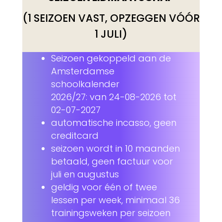
(1 SEIZOEN VAST, OPZEGGEN VÓÓR
1 JULI)
Seizoen gekoppeld aan de
Amsterdamse
schoolkalender
2026/27: van 24-08-2026 tot
02-07-2027
automatische incasso, geen
creditcard
seizoen wordt in 10 maanden
betaald, geen factuur voor
juli en augustus
geldig voor één of twee
lessen per week, minimaal 36
trainingsweken per seizoen