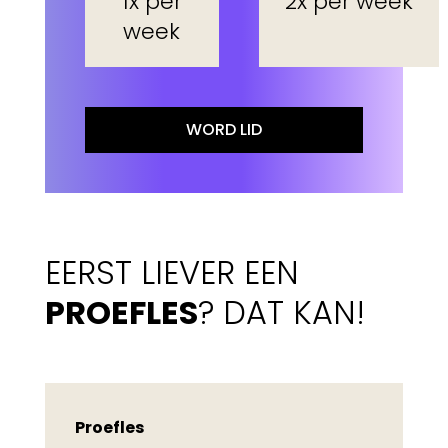
1x per
2x per week
week
WORD LID
EERST LIEVER EEN
PROEFLES
? DAT KAN!
Proefles