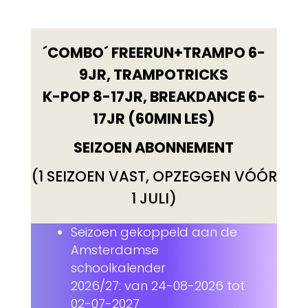
´COMBO´ FREERUN+TRAMPO 6-
9JR, TRAMPOTRICKS
K-POP 8-17JR, BREAKDANCE 6-
17JR (60MIN LES)
SEIZOEN ABONNEMENT
(1 SEIZOEN VAST, OPZEGGEN VÓÓR
1 JULI)
Seizoen gekoppeld aan de
Amsterdamse
schoolkalender
2026/27: van 24-08-2026 tot
02-07-2027