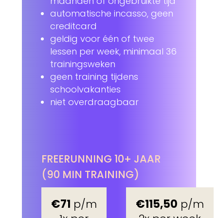
maanden of ongebruikte tijd
automatische incasso, geen
creditcard
geldig voor één of twee
lessen per week, minimaal 36
trainingsweken
geen training tijdens
schoolvakanties
niet overdraagbaar
FREERUNNING 10+ JAAR
(90 MIN TRAINING)
€71
p/m
€115,50
p/m