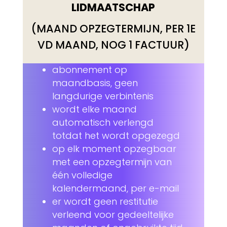
LIDMAATSCHAP
(MAAND OPZEGTERMIJN, PER 1E
VD MAAND, NOG 1 FACTUUR)
abonnement op
maandbasis, geen
langdurige verbintenis
wordt elke maand
automatisch verlengd
totdat het wordt opgezegd
op elk moment opzegbaar
met een opzegtermijn van
één volledige
kalendermaand, per e-mail
er wordt geen restitutie
verleend voor gedeeltelijke