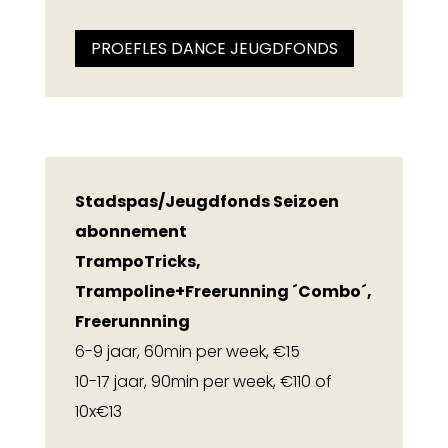
PROEFLES DANCE JEUGDFONDS
Stadspas/Jeugdfonds Seizoen
abonnement
TrampoTricks,
Trampoline+Freerunning ´Combo´,
Freerunnning
6-9 jaar, 60min per week, €15
10-17 jaar, 90min per week, €110 of
10x€13