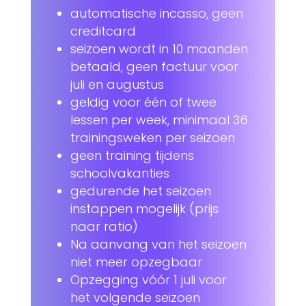
automatische incasso, geen
creditcard
seizoen wordt in 10 maanden
betaald, geen factuur voor
juli en augustus
geldig voor één of twee
lessen per week, minimaal 36
trainingsweken per seizoen
geen training tijdens
schoolvakanties
gedurende het seizoen
instappen mogelijk (prijs
naar ratio)
Na aanvang van het seizoen
niet meer opzegbaar
Opzegging vóór 1 juli voor
het volgende seizoen