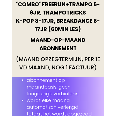
´COMBO´ FREERUN+TRAMPO 6-
9JR, TRAMPOTRICKS
K-POP 8-17JR, BREAKDANCE 6-
17JR (60MIN LES)
MAAND-OP-MAAND
ABONNEMENT
(MAAND OPZEGTERMIJN, PER 1E
VD MAAND, NOG 1 FACTUUR)
abonnement op
maandbasis, geen
langdurige verbintenis
wordt elke maand
automatisch verlengd
totdat het wordt opgezegd