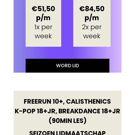
€51,50
€84,50
p/m
p/m
1x per
2x per
week
week
WORD LID
FREERUN 10+, CALISTHENICS
K-POP 18+JR, BREAKDANCE 18+JR
(90MIN LES)
SEIZOEN LIDMAATSCHAP