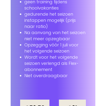
geen training tijdens
schoolvakanties
gedurende het seizoen
instappen mogelijk (prijs
naar ratio)
Na aanvang van het seizoen
niet meer opzegbaar
Opzegging vóór 1 juli voor
het volgende seizoen
Wordt voor het volgende
seizoen verlengd als Flex-
abonnement
Niet overdraagbaar