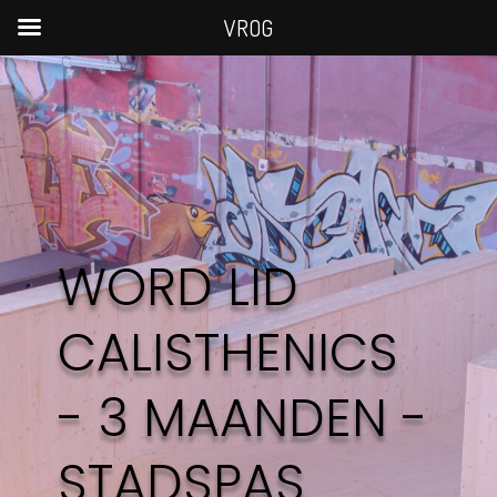
VROG
WORD LID
CALISTHENICS
- 3 MAANDEN -
STADSPAS